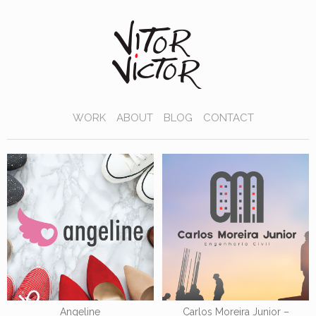
WORK
ABOUT
BLOG
CONTACT
Angeline
Carlos Moreira Junior –