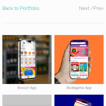
Back to Portfolio
Next
/
Prev
Box027 App
Bodegamix App